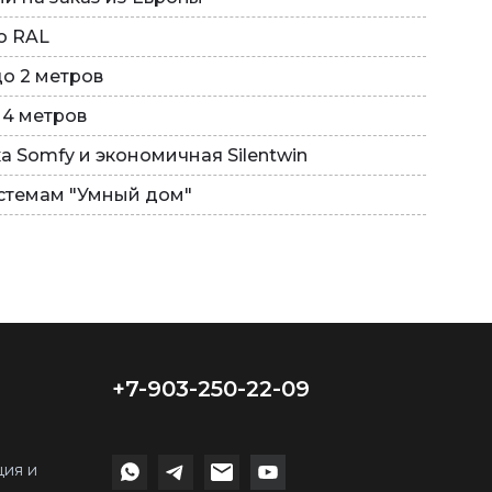
о RAL
о 2 метров
 4 метров
а Somfy и экономичная Silentwin
стемам "Умный дом"
+7-903-250-22-09
ция и