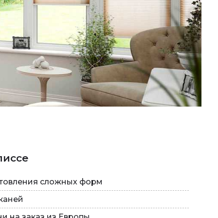
лиссе
товления сложных форм
тканей
и на заказ из Европы