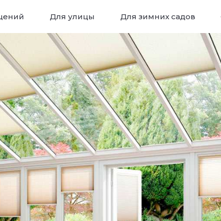
щений
Для улицы
Для зимних садов