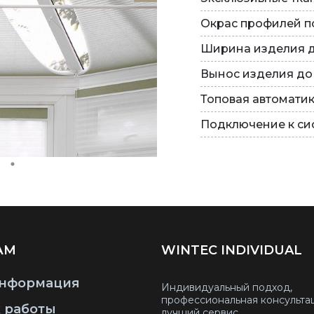
Окрас профилей п
Ширина изделия д
Вынос изделия до
Топовая автоматик
Подключение к си
АМ
WINTEC INDIVIDUAL
нформация
Индивидуальный подход,
профессиональная консульта
 работы
лучший сервис.